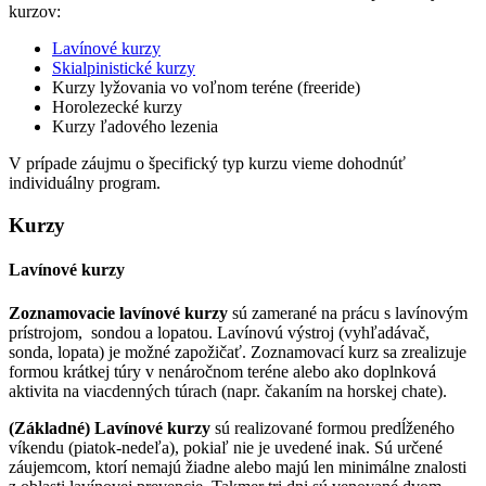
kurzov:
Lavínové kurzy
Skialpinistické kurzy
Kurzy lyžovania vo voľnom teréne (freeride)
Horolezecké kurzy
Kurzy ľadového lezenia
V prípade záujmu o špecifický typ kurzu vieme dohodnúť
individuálny program.
Kurzy
Lavínové kurzy
Zoznamovacie lavínové kurzy
sú zamerané na prácu s lavínovým
prístrojom, sondou a lopatou. Lavínovú výstroj (vyhľadávač,
sonda, lopata) je možné zapožičať. Zoznamovací kurz sa zrealizuje
formou krátkej túry v nenáročnom teréne alebo ako doplnková
aktivita na viacdenných túrach (napr. čakaním na horskej chate).
(Základné) Lavínové kurzy
sú realizované formou predĺženého
víkendu (piatok-nedeľa), pokiaľ nie je uvedené inak. Sú určené
záujemcom, ktorí nemajú žiadne alebo majú len minimálne znalosti