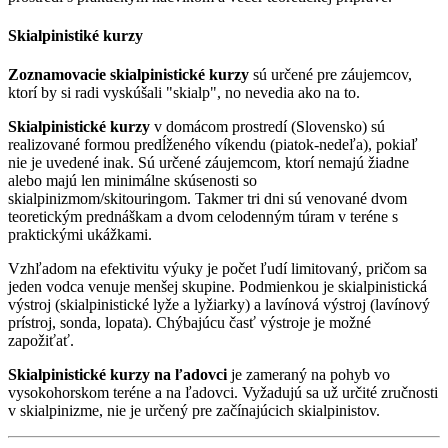
Skialpinistiké kurzy
Zoznamovacie skialpinistické kurzy
sú určené pre záujemcov,
ktorí by si radi vyskúšali "skialp", no nevedia ako na to.
Skialpinistické kurzy
v domácom prostredí (Slovensko) sú
realizované formou predĺženého víkendu (piatok-nedeľa), pokiaľ
nie je uvedené inak. Sú určené záujemcom, ktorí nemajú žiadne
alebo majú len minimálne skúsenosti so
skialpinizmom/skitouringom. Takmer tri dni sú venované dvom
teoretickým prednáškam a dvom celodenným túram v teréne s
praktickými ukážkami.
Vzhľadom na efektivitu výuky je počet ľudí limitovaný, pričom sa
jeden vodca venuje menšej skupine. Podmienkou je skialpinistická
výstroj (skialpinistické lyže a lyžiarky) a lavínová výstroj (lavínový
prístroj, sonda, lopata). Chýbajúcu časť výstroje je možné
zapožiťať.
Skialpinistické kurzy na ľadovci
je zameraný na pohyb vo
vysokohorskom teréne a na ľadovci. Vyžadujú sa už určité zručnosti
v skialpinizme, nie je určený pre začínajúcich skialpinistov.