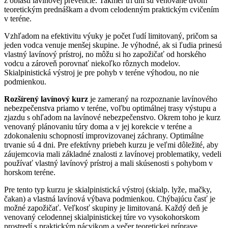
z oblasti lavínovej prevencie. Takmer tri dni sú venované dvom
teoretickým prednáškam a dvom celodenným praktickým cvičením
v teréne.
Vzhľadom na efektivitu výuky je počet ľudí limitovaný, pričom sa
jeden vodca venuje menšej skupine. Je výhodné, ak si ľudia prinesú
vlastný lavínový prístroj, no môžu si ho zapožičať od horského
vodcu a zároveň porovnať niekoľko rôznych modelov.
Skialpinistická výstroj je pre pohyb v teréne výhodou, no nie
podmienkou.
Rozšírený lavínový kurz
je zameraný na rozpoznanie lavínového
nebezpečenstva priamo v teréne, voľbu optimálnej trasy výstupu a
zjazdu s ohľadom na lavínové nebezpečenstvo. Okrem toho je kurz
venovaný plánovaniu túry doma a v jej korekcie v teréne a
zdokonaleniu schopností improvizovanej záchrany. Optimálne
trvanie sú 4 dni. Pre efektívny priebeh kurzu je veľmi dôležité, aby
záujemcovia mali základné znalosti z lavínovej problematiky, vedeli
používať vlastný lavínový prístroj a mali skúsenosti s pohybom v
horskom teréne.
Pre tento typ kurzu je skialpinistická výstroj (skialp. lyže, mačky,
čakan) a vlastná lavínová výbava podmienkou. Chýbajúcu časť je
možné zapožičať. Veľkosť skupiny je limitovaná. Každý deň je
venovaný celodennej skialpinistickej túre vo vysokohorskom
prostredí s praktickým nácvikom a večer teoretickej príprave.