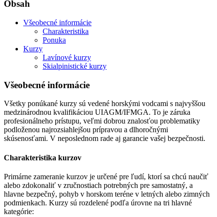
Obsah
Všeobecné informácie
Charakteristika
Ponuka
Kurzy
Lavínové kurzy
Skialpinistické kurzy
Všeobecné informácie
Všetky ponúkané kurzy sú vedené horskými vodcami s najvyššou
medzinárodnou kvalifikáciou UIAGM/IFMGA. To je záruka
profesionálneho prístupu, veľmi dobrou znalosťou problematiky
podloženou najrozsiahlejšou prípravou a dlhoročnými
skúsenosťami. V neposlednom rade aj garancie vašej bezpečnosti.
Charakteristika kurzov
Primárne zameranie kurzov je určené pre ľudí, ktorí sa chcú naučiť
alebo zdokonaliť v zručnostiach potrebných pre samostatný, a
hlavne bezpečný, pohyb v horskom teréne v letných alebo zimných
podmienkach. Kurzy sú rozdelené podľa úrovne na tri hlavné
kategórie: