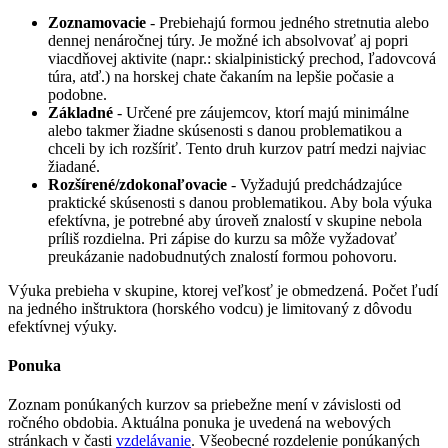
Zoznamovacie
- Prebiehajú formou jedného stretnutia alebo
dennej nenáročnej túry. Je možné ich absolvovať aj popri
viacdňovej aktivite (napr.: skialpinistický prechod, ľadovcová
túra, atď.) na horskej chate čakaním na lepšie počasie a
podobne.
Základné
- Určené pre záujemcov, ktorí majú minimálne
alebo takmer žiadne skúsenosti s danou problematikou a
chceli by ich rozšíriť. Tento druh kurzov patrí medzi najviac
žiadané.
Rozšírené/zdokonaľovacie
- Vyžadujú predchádzajúce
praktické skúsenosti s danou problematikou. Aby bola výuka
efektívna, je potrebné aby úroveň znalostí v skupine nebola
príliš rozdielna. Pri zápise do kurzu sa môže vyžadovať
preukázanie nadobudnutých znalostí formou pohovoru.
Výuka prebieha v skupine, ktorej veľkosť je obmedzená. Počet ľudí
na jedného inštruktora (horského vodcu) je limitovaný z dôvodu
efektívnej výuky.
Ponuka
Zoznam ponúkaných kurzov sa priebežne mení v závislosti od
ročného obdobia. Aktuálna ponuka je uvedená na webových
stránkach v časti
vzdelávanie
. Všeobecné rozdelenie ponúkaných