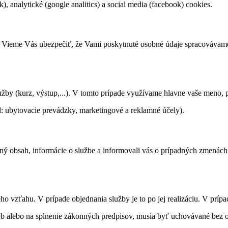
, analytické (google analitics) a social media (facebook) cookies.
. Vieme Vás ubezpečiť, že Vami poskytnuté osobné údaje spracovávame v
užby (kurz, výstup,...). V tomto prípade využívame hlavne vaše meno, p
: ubytovacie prevádzky, marketingové a reklamné účely).
tný obsah, informácie o službe a informovali vás o prípadných zmenác
 vzťahu. V prípade objednania služby je to po jej realizáciu. V príp
žieb alebo na splnenie zákonných predpisov, musia byť uchovávané bez