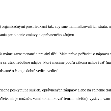
rganizačnými prostriedkami tak, aby sme minimalizovali ich stratu, ne
ania pre plnenie zmluvy a oprávneného záujmu.
vás máme zaznamenané a pre aký účel. Máte právo požiadať o nápravu 
 sa však nedotkne údajov, ktoré musíme podľa zákona uchovávať (nap
dstatné o čom je dobré vedieť vedieť.
iadne poskytnutie služieb, oprávnených záujmov alebo na splnenie ďal
lete, nie je možné s vami komunikovať (email, telefón), vystaviť vám 