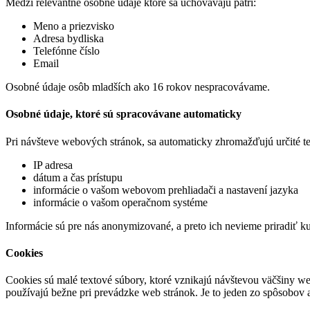
Medzi relevantné osobné údaje ktoré sa uchovávajú patrí:
Meno a priezvisko
Adresa bydliska
Telefónne číslo
Email
Osobné údaje osôb mladších ako 16 rokov nespracovávame.
Osobné údaje, ktoré sú spracovávane automaticky
Pri návšteve webových stránok, sa automaticky zhromažďujú určité tec
IP adresa
dátum a čas prístupu
informácie o vašom webovom prehliadači a nastavení jazyka
informácie o vašom operačnom systéme
Informácie sú pre nás anonymizované, a preto ich nevieme priradiť ku
Cookies
Cookies sú malé textové súbory, ktoré vznikajú návštevou väčšiny web
používajú bežne pri prevádzke web stránok. Je to jeden zo spôsobov 