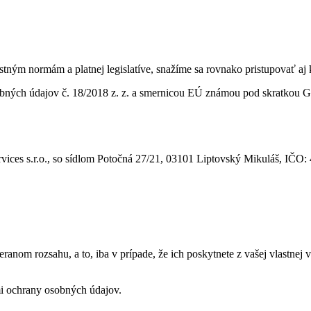
tným normám a platnej legislatíve, snažíme sa rovnako pristupovať aj
ných údajov č. 18/2018 z. z. a smernicou EÚ známou pod skratkou GD
ces s.r.o., so sídlom Potočná 27/21, 03101 Liptovský Mikuláš, IČO: 
om rozsahu, a to, iba v prípade, že ich poskytnete z vašej vlastnej vôl
i ochrany osobných údajov.