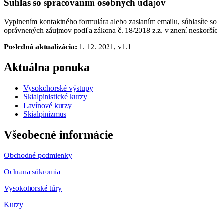
Súhlas so spracovaním osobných údajov
Vyplnením kontaktného formulára alebo zaslaním emailu, súhlasíte 
oprávnených záujmov podľa zákona č. 18/2018 z.z. v znení neskoršíc
Posledná aktualizácia:
1. 12. 2021, v1.1
Aktuálna ponuka
Vysokohorské výstupy
Skialpinistické kurzy
Lavínové kurzy
Skialpinizmus
Všeobecné informácie
Obchodné podmienky
Ochrana súkromia
Vysokohorské túry
Kurzy