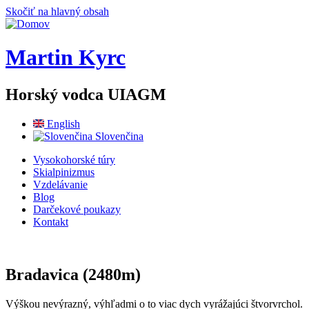
Skočiť na hlavný obsah
Martin Kyrc
Horský vodca UIAGM
English
Slovenčina
Vysokohorské túry
Skialpinizmus
Vzdelávanie
Blog
Darčekové poukazy
Kontakt
Bradavica (2480m)
Výškou nevýrazný, výhľadmi o to viac dych vyrážajúci štvorvrchol.