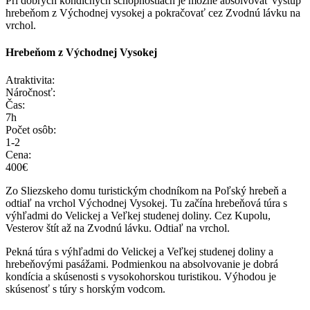
Pri dobrých kondičných schopnostiach je možné absolvovať výstup
hrebeňom z Východnej vysokej a pokračovať cez Zvodnú lávku na
vrchol.
Hrebeňom z Východnej Vysokej
Atraktivita:
Náročnosť:
Čas:
7h
Počet osôb:
1-2
Cena:
400€
Zo Sliezskeho domu turistickým chodníkom na Poľský hrebeň a
odtiaľ na vrchol Východnej Vysokej. Tu začína hrebeňová túra s
výhľadmi do Velickej a Veľkej studenej doliny. Cez Kupolu,
Vesterov štít až na Zvodnú lávku. Odtiaľ na vrchol.
Pekná túra s výhľadmi do Velickej a Veľkej studenej doliny a
hrebeňovými pasážami. Podmienkou na absolvovanie je dobrá
kondícia a skúsenosti s vysokohorskou turistikou. Výhodou je
skúsenosť s túry s horským vodcom.