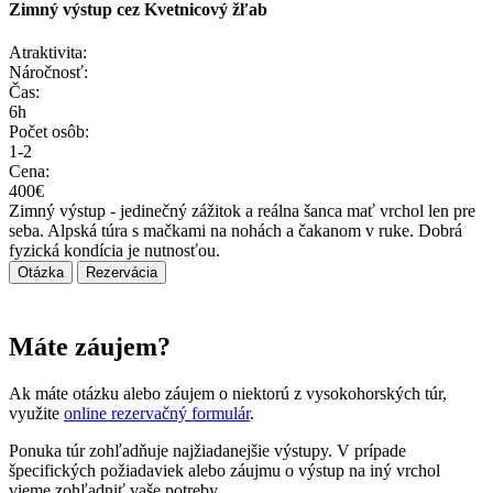
Zimný výstup cez Kvetnicový žľab
Atraktivita:
Náročnosť:
Čas:
6h
Počet osôb:
1-2
Cena:
400€
Zimný výstup - jedinečný zážitok a reálna šanca mať vrchol len pre
seba. Alpská túra s mačkami na nohách a čakanom v ruke. Dobrá
fyzická kondícia je nutnosťou.
Otázka
Rezervácia
Máte záujem?
Ak máte otázku alebo záujem o niektorú z vysokohorských túr,
využite
online rezervačný formulár
.
Ponuka túr zohľadňuje najžiadanejšie výstupy. V prípade
špecifických požiadaviek alebo záujmu o výstup na iný vrchol
vieme zohľadniť vaše potreby.