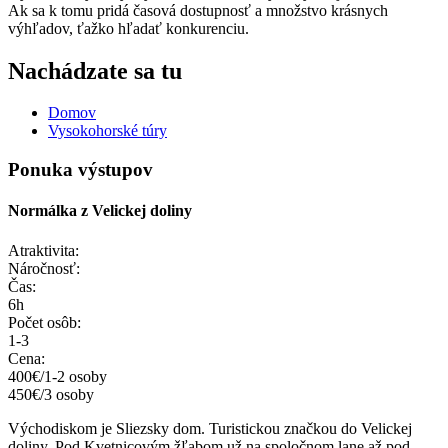
Ak sa k tomu pridá časová dostupnosť a množstvo krásnych
výhľadov, ťažko hľadať konkurenciu.
Nachádzate sa tu
Domov
Vysokohorské túry
Ponuka výstupov
Normálka z Velickej doliny
Atraktivita:
Náročnosť:
Čas:
6h
Počet osôb:
1-3
Cena:
400€/1-2 osoby
450€/3 osoby
Východiskom je Sliezsky dom. Turistickou značkou do Velickej
doliny. Pod Kvetnicovým žľabom už na spoločnom lane až pod