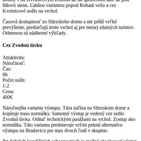
štítovú stenu. Ľahšou variantou popod Rohatú vežu a cez
Kvetnicové sedlo na vrchol.
Časová dostupnosť zo Sliezskeho domu a nie príliš veľké
prevýšenie, predurčujú tento vrchol aj pre menej zdatných turistov.
Odmenou sú nádherné výhľady.
Cez Zvodnú lávku
Atraktivita:
Náročnosť:
Čas:
6h
Počet osôb:
1-2
Cena:
400€
Náročnejšia varianta výstupu. Túra začína na Sliezskom dome a
kopíruje trasu normálky. Samotný výstup je vedený cez sedlo
Zvodná lávka. Odtiaľ technickými pasážami na vrchol. Zostup ako
normálka. Táto varianta predstavuje veľmi peknú alternatívu
výstupu na Bradavicu pre max dvoch ľudí v skupine.