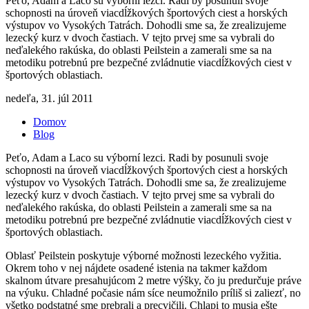
Peťo, Adam a Laco su výborní lezci. Radi by posunuli svoje
schopnosti na úroveň viacdĺžkových športových ciest a horských
výstupov vo Vysokých Tatrách. Dohodli sme sa, že zrealizujeme
lezecký kurz v dvoch častiach. V tejto prvej sme sa vybrali do
neďalekého rakúska, do oblasti Peilstein a zamerali sme sa na
metodiku potrebnú pre bezpečné zvládnutie viacdĺžkových ciest v
športových oblastiach.
nedeľa, 31. júl 2011
Domov
Blog
Nachádzate sa tu
Peťo, Adam a Laco su výborní lezci. Radi by posunuli svoje
schopnosti na úroveň viacdĺžkových športových ciest a horských
výstupov vo Vysokých Tatrách. Dohodli sme sa, že zrealizujeme
lezecký kurz v dvoch častiach. V tejto prvej sme sa vybrali do
neďalekého rakúska, do oblasti Peilstein a zamerali sme sa na
metodiku potrebnú pre bezpečné zvládnutie viacdĺžkových ciest v
športových oblastiach.
Oblasť Peilstein poskytuje výborné možnosti lezeckého vyžitia.
Okrem toho v nej nájdete osadené istenia na takmer každom
skalnom útvare presahujúcom 2 metre výšky, čo ju predurčuje práve
na výuku. Chladné počasie nám síce neumožnilo príliš si zaliezť, no
všetko podstatné sme prebrali a precvičili. Chlapi to musia ešte