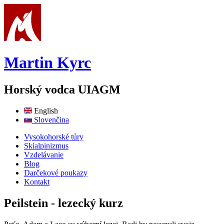
Skočiť na hlavný obsah
Martin Kyrc
Horský vodca UIAGM
English
Slovenčina
Vysokohorské túry
Skialpinizmus
Vzdelávanie
Blog
Darčekové poukazy
Kontakt
Peilstein - lezecký kurz