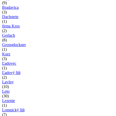
(9)
Bradavica
(3)
Dachstein
(1)
firma Kros
(2)
Gerlach
(8)
Grossglockner
(1)
Kurz
(3)
Ľadovec
(1)
Ľadový štít
(2)
Lavíny
(10)
Leto
(30)
Lezenie
(1)
Lomnický štít
(7)