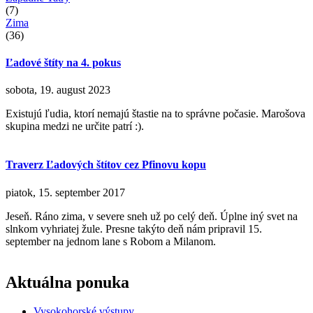
(7)
Zima
(36)
Ľadové štíty na 4. pokus
sobota, 19. august 2023
Existujú ľudia, ktorí nemajú štastie na to správne počasie. Marošova
skupina medzi ne určite patrí :).
Traverz Ľadových štítov cez Pfinovu kopu
piatok, 15. september 2017
Jeseň. Ráno zima, v severe sneh už po celý deň. Úplne iný svet na
slnkom vyhriatej žule. Presne takýto deň nám pripravil 15.
september na jednom lane s Robom a Milanom.
Aktuálna ponuka
Vysokohorské výstupy