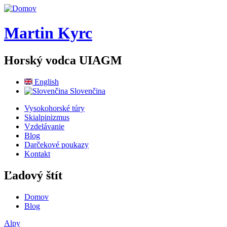
Skočiť na hlavný obsah
Martin Kyrc
Horský vodca UIAGM
English
Slovenčina
Vysokohorské túry
Skialpinizmus
Vzdelávanie
Blog
Darčekové poukazy
Kontakt
Ľadový štít
Domov
Blog
Nachádzate sa tu
Alpy