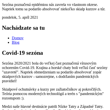
Sezóna poznačená epidémiou nás zavrela vo vlastnom okrese.
Napriek tomu sa podarilo absolvovať niekoľko skialp kurzov a túr.
pondelok, 5. apríl 2021
Nachádzate sa tu
Domov
Blog
Covid-19 sezóna
Sezóna 2020/2021 bola do veľkej čast poznačená vírusovým
ochorením Covid-19. Krajina a horské chaty boli veľkú časť sezóny
"uzavreté". Napriek obmedzeniam sa podarilo absolvovať zopár
skialpových kurzov - samozrejme, s dodržaním pandemických
pravidiel!
Skialpové ochutnávky a kurzy pre zažiatočníkov aj pokročilých.
Teória pomocou moderných technológií a terén s "pandemickým"
rozostupom :).
Medzi naše hlavné destinácie patrili Nízke Tatry a Západné Tatry.