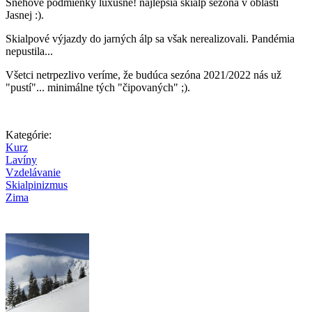
Snehové podmienky luxusné! najlepšia skialp sezóna v oblasti
Jasnej :).
Skialpové výjazdy do jarných álp sa však nerealizovali. Pandémia
nepustila...
Všetci netrpezlivo veríme, že budúca sezóna 2021/2022 nás už
"pustí"... minimálne tých "čipovaných" ;).
Kategórie:
Kurz
Lavíny
Vzdelávanie
Skialpinizmus
Zima