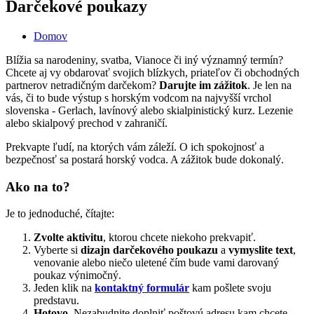
Darčekové poukazy
Domov
Nachádzate sa tu
Blížia sa narodeniny, svatba, Vianoce či iný významný termín?
Chcete aj vy obdarovať svojich blízkych, priateľov či obchodných
partnerov netradičným darčekom?
Darujte im zážitok
. Je len na
vás, či to bude výstup s horským vodcom na najvyšší vrchol
slovenska - Gerlach, lavínový alebo skialpinistický kurz. Lezenie
alebo skialpový prechod v zahraničí.
Prekvapte ľudí, na ktorých vám záleží. O ich spokojnosť a
bezpečnosť sa postará horský vodca. A zážitok bude dokonalý.
Ako na to?
Je to jednoduché, čítajte:
Zvolte aktivitu
, ktorou chcete niekoho prekvapiť.
Vyberte si
dizajn darčekového poukazu
a
vymyslite text
,
venovanie alebo niečo uletené čím bude vami darovaný
poukaz výnimočný.
Jeden klik na
kontaktný formulár
kam pošlete svoju
predstavu.
Hotovo
. Nezabudnite doplniť poštovú adresu kam chcete