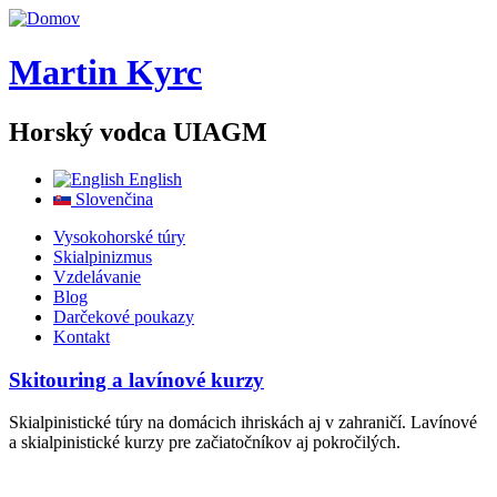
Skočiť na hlavný obsah
Martin Kyrc
Horský vodca UIAGM
English
Slovenčina
Vysokohorské túry
Skialpinizmus
Vzdelávanie
Blog
Darčekové poukazy
Kontakt
Skitouring a lavínové kurzy
Skialpinistické túry na domácich ihriskách aj v zahraničí. Lavínové
a skialpinistické kurzy pre začiatočníkov aj pokročilých.