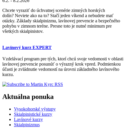
6.2. - 8.2.2026
Chcete vyraziť do úchvatnej scenérie zimných horských
dolín? Neviete ako na to? Stačí jeden víkend a nebudete mať
otázky. Základy skialpinizmu, lavínovej prevencie a bezpečného
pohybu v zimnom teréne. Presne toto je nutné minimum pre
všetkých skialpinistov.
Lavínový kurz EXPERT
Vzdelávací program pre tých, ktorí chcú svoje vedomosti v oblasti
lavínovej prevencie posunúť o výrazný krok vpred. Podmienkou
účasti je zvládnutie vedomostí na úrovni základného lavínového
kurzu.
Aktuálna ponuka
Vysokohorské výstupy
Skialpinistické kurzy
Lavínové kurzy
Skialpinizmus