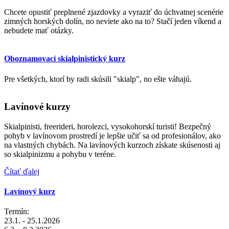
Chcete opustiť preplnené zjazdovky a vyraziť do úchvatnej scenérie
zimných horských dolín, no neviete ako na to? Stačí jeden víkend a
nebudete mať otázky.
Oboznamovací skialpinistický kurz
Pre všetkých, ktorí by radi skúsili "skialp", no ešte váhajú.
Lavínové kurzy
Skialpinisti, freerideri, horolezci, vysokohorskí turisti! Bezpečný
pohyb v lavínovom prostredí je lepšie učiť sa od profesionálov, ako
na vlastných chybách. Na lavínových kurzoch získate skúsenosti aj
so skialpinizmu a pohybu v teréne.
Čítať ďalej
Lavínový kurz
Termín:
23.1. - 25.1.2026