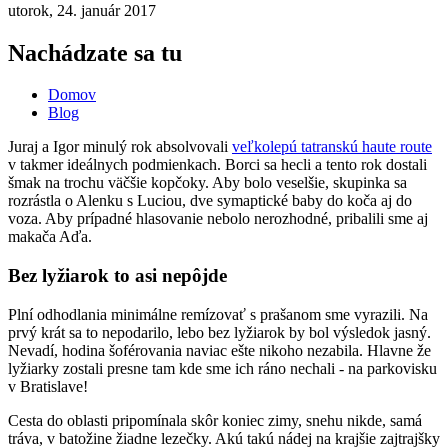
utorok, 24. január 2017
Nachádzate sa tu
Domov
Blog
Juraj a Igor minulý rok absolvovali
veľkolepú tatranskú haute route
v takmer ideálnych podmienkach. Borci sa hecli a tento rok dostali
šmak na trochu väčšie kopčoky. Aby bolo veselšie, skupinka sa
rozrástla o Alenku s Luciou, dve symaptické baby do koča aj do
voza. Aby prípadné hlasovanie nebolo nerozhodné, pribalili sme aj
makača Aďa.
Bez lyžiarok to asi nepôjde
Plní odhodlania minimálne remízovať s prašanom sme vyrazili. Na
prvý krát sa to nepodarilo, lebo bez lyžiarok by bol výsledok jasný.
Nevadí, hodina šoférovania naviac ešte nikoho nezabila. Hlavne že
lyžiarky zostali presne tam kde sme ich ráno nechali - na parkovisku
v Bratislave!
Cesta do oblasti pripomínala skôr koniec zimy, snehu nikde, samá
tráva, v batožine žiadne lezečky. Akú takú nádej na krajšie zajtrajšky