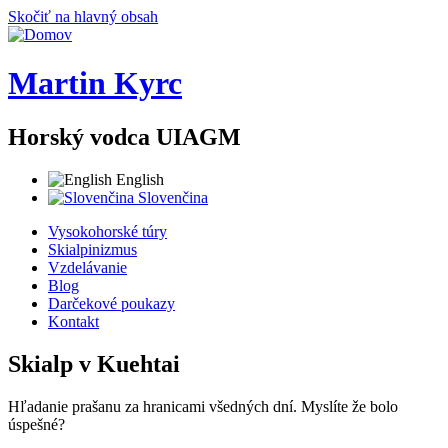
Skočiť na hlavný obsah
Martin Kyrc
Horský vodca UIAGM
English
Slovenčina
Vysokohorské túry
Skialpinizmus
Vzdelávanie
Blog
Darčekové poukazy
Kontakt
Skialp v Kuehtai
Hľadanie prašanu za hranicami všedných dní. Myslíte že bolo
úspešné?