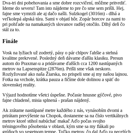
Dva-tri dni pobehovania a sme dobre rozcvičení, môžme pritvrdiť.
Ideme do severu! Tam isto nájdeme to pre čo sme sem prišli. Hej,
fajne sme vymrzli ale aj dačo našli. Sulzkogel (3016m) - dlhá a
veľkolepá alpská túra. Sami v objatí hôr. Zopár borcov za nami to
pri pohľade na namakaných slovanov radšej otočilo. Dlhý deň čo
stál za to.
Finále
Vosk na lyžiach už zodretý, pásy o pár chlpov ľahšie a stehná
kvalitne prekrvené. Posledný deň dávame ďalšiu klasiku. Presun
autom do Praxmar-u a pridávame ďalších cca 1200 nastúpaných
metrov na Lapsenspitze (2876m). Prišli sme však neskoro.
Rozlyžované ako naša Žiarska, no prispeli sme aj my našou lajnou.
Fotka na vrchole, krátka pauza a fičíme dole dolinou a späť do
slovenskej reality.
Výjazd hodnotíme všetci úspešne. Počasie hnusne gýčové, pivo
fajne chladené, misia splnená - prašan nájdený.
Ak zrátame nastúpané metre každého z nás, vynásobím dvomi a
prirátam prevýšenie na Chopok, dostaneme sa na číslo vertikálnych
metrov ktoré stihol nabúchať makač Aďo počas svojho
tréningového pôsobenia v oblasti, kým sme sa my flákali po
grúňoch vo vegetnom tempe. Toľko metrov, čo dal Aďo za necelých