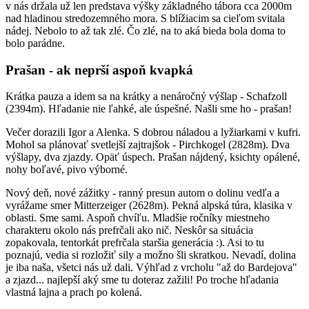
v nás držala už len predstava výšky základného tábora cca 2000m
nad hladinou stredozemného mora. S blížiacim sa cieľom svitala
nádej. Nebolo to až tak zlé. Čo zlé, na to aká bieda bola doma to
bolo parádne.
Prašan - ak neprší aspoň kvapká
Krátka pauza a idem sa na krátky a nenáročný výšlap - Schafzoll
(2394m). Hľadanie nie ľahké, ale úspešné. Našli sme ho - prašan!
Večer dorazili Igor a Alenka. S dobrou náladou a lyžiarkami v kufri.
Mohol sa plánovať svetlejší zajtrajšok - Pirchkogel (2828m). Dva
výšlapy, dva zjazdy. Opäť úspech. Prašan nájdený, ksichty opálené,
nohy boľavé, pivo výborné.
Nový deň, nové zážitky - ranný presun autom o dolinu vedľa a
vyrážame smer Mitterzeiger (2628m). Pekná alpská túra, klasika v
oblasti. Sme sami. Aspoň chvíľu. Mladšie ročníky miestneho
charakteru okolo nás prefrčali ako nič. Neskôr sa situácia
zopakovala, tentorkát prefrčala staršia generácia :). Asi to tu
poznajú, vedia si rozložiť sily a možno šli skratkou. Nevadí, dolina
je iba naša, všetci nás už dali. Výhľad z vrcholu "až do Bardejova"
a zjazd... najlepší aký sme tu doteraz zažili! Po troche hľadania
vlastná lajna a prach po kolená.