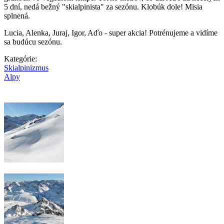
5 dní, nedá bežný "skialpinista" za sezónu. Klobúk dole! Misia
splnená.
Lucia, Alenka, Juraj, Igor, Aďo - super akcia! Potrénujeme a vidíme
sa budúcu sezónu.
Kategórie:
Skialpinizmus
Alpy