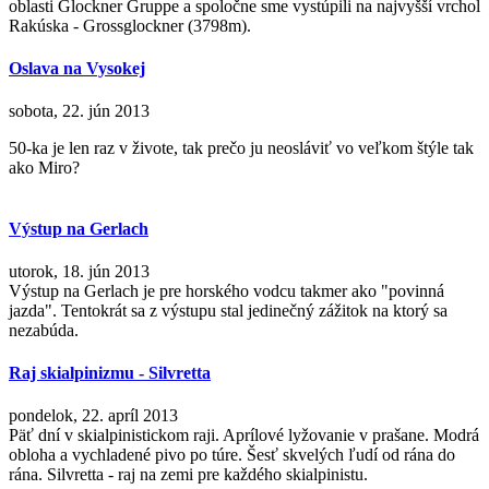
oblasti Glockner Gruppe a spoločne sme vystúpili na najvyšší vrchol
Rakúska - Grossglockner (3798m).
Oslava na Vysokej
sobota, 22. jún 2013
50-ka je len raz v živote, tak prečo ju neosláviť vo veľkom štýle tak
ako Miro?
Výstup na Gerlach
utorok, 18. jún 2013
Výstup na Gerlach je pre horského vodcu takmer ako "povinná
jazda". Tentokrát sa z výstupu stal jedinečný zážitok na ktorý sa
nezabúda.
Raj skialpinizmu - Silvretta
pondelok, 22. apríl 2013
Päť dní v skialpinistickom raji. Aprílové lyžovanie v prašane. Modrá
obloha a vychladené pivo po túre. Šesť skvelých ľudí od rána do
rána. Silvretta - raj na zemi pre každého skialpinistu.