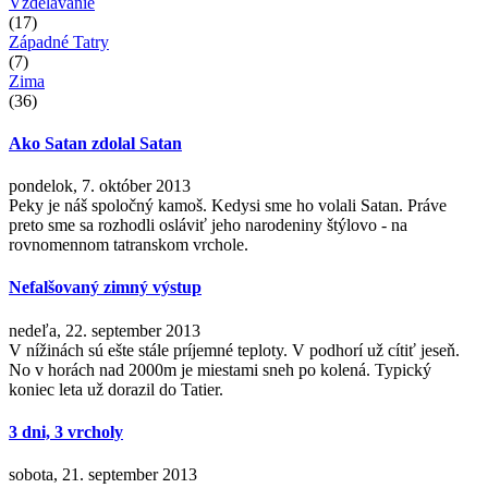
Vzdelávanie
(17)
Západné Tatry
(7)
Zima
(36)
Ako Satan zdolal Satan
pondelok, 7. október 2013
Peky je náš spoločný kamoš. Kedysi sme ho volali Satan. Práve
preto sme sa rozhodli osláviť jeho narodeniny štýlovo - na
rovnomennom tatranskom vrchole.
Nefalšovaný zimný výstup
nedeľa, 22. september 2013
V nížinách sú ešte stále príjemné teploty. V podhorí už cítiť jeseň.
No v horách nad 2000m je miestami sneh po kolená. Typický
koniec leta už dorazil do Tatier.
3 dni, 3 vrcholy
sobota, 21. september 2013