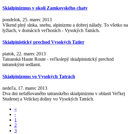
Skialpinizmus v okolí Zamkovského chaty
pondelok, 25. marec 2013
Víkend plný slnka, snehu, alpinizmu a dobrej nálady. To všetko na
lyžiach, v domácich veľhorách - Vysokých Tatrách.
Skialpinistický prechod Vysokých Tatier
piatok, 22. marec 2013
Tatranská Haute Route - veľkolepý skialpinistický prechod
tatranskými sedlami.
Skialpinizmus vo Vysokých Tatrách
nedeľa, 17. marec 2013
Dva dni nefalšovaného tatranského skialpinizmu v oblasti Veľkej
Studenej a Velickej doliny vo Vysokých Tatrách.
«
Stránky
‹
1
2
3