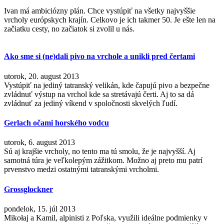
Ivan má ambiciózny plán. Chce vystúpiť na všetky najvyššie
vrcholy európskych krajín. Celkovo je ich takmer 50. Je ešte len na
začiatku cesty, no začiatok si zvolil u nás.
Ako sme si (ne)dali pivo na vrchole a unikli pred čertami
utorok, 20. august 2013
Vystúpiť na jediný tatranský velikán, kde čapujú pivo a bezpečne
zvládnuť výstup na vrchol kde sa stretávajú čerti. Aj to sa dá
zvládnuť za jediný víkend v spoločnosti skvelých ľudí.
Gerlach očami horského vodcu
utorok, 6. august 2013
Sú aj krajšie vrcholy, no tento ma tú smolu, že je najvyšší. Aj
samotná túra je veľkolepým zážitkom. Možno aj preto mu patrí
prvenstvo medzi ostatnými tatranskými vrcholmi.
Grossglockner
pondelok, 15. júl 2013
Mikołaj a Kamil, alpinisti z Poľska, využili ideálne podmienky v