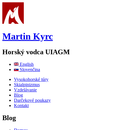
Skočiť na hlavný obsah
Martin Kyrc
Horský vodca UIAGM
English
Slovenčina
Vysokohorské túry
Skialpinizmus
Vzdelávanie
Blog
Darčekové poukazy
Kontakt
Blog