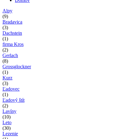
Domov
Nachádzate sa tu
Alpy
(9)
Bradavica
(3)
Dachstein
(1)
firma Kros
(2)
Gerlach
(8)
Grossglockner
(1)
Kurz
(3)
Ľadovec
(1)
Ľadový štít
(2)
Lavíny
(10)
Leto
(30)
Lezenie